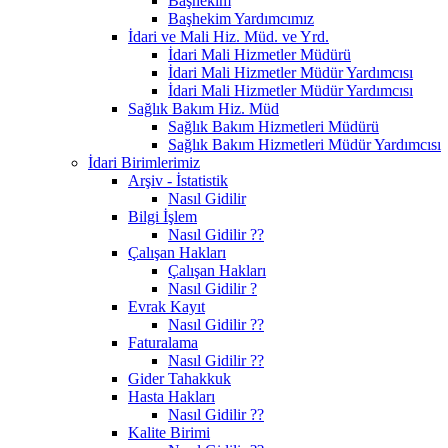
Başhekim
Başhekim Yardımcımız
İdari ve Mali Hiz. Müd. ve Yrd.
İdari Mali Hizmetler Müdürü
İdari Mali Hizmetler Müdür Yardımcısı
İdari Mali Hizmetler Müdür Yardımcısı
Sağlık Bakım Hiz. Müd
Sağlık Bakım Hizmetleri Müdürü
Sağlık Bakım Hizmetleri Müdür Yardımcısı
İdari Birimlerimiz
Arşiv - İstatistik
Nasıl Gidilir
Bilgi İşlem
Nasıl Gidilir ??
Çalışan Hakları
Çalışan Hakları
Nasıl Gidilir ?
Evrak Kayıt
Nasıl Gidilir ??
Faturalama
Nasıl Gidilir ??
Gider Tahakkuk
Hasta Hakları
Nasıl Gidilir ??
Kalite Birimi