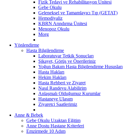
Fizik Tedavi ve Rehabilitasyon Ünitesi
Gebe Okulu
Geleneksel ve Tamamlayıcı Tıp (GETAT)
Hemodiyaliz
KBRN Arındırma Ünitesi
Menopoz Okulu
Morg
Yönlendirme
Hasta Bilgilendirme
Laboratuvar Tetkik Sonuçları
Şikayet, Görüş ve Önerileriniz
Yoğun Bakım Hasta Bilgilendirme Hususları
Hasta Hakları
Hekim Hakları
Hasta Rehberi ve Ziyaret
Nasıl Randevu Alabilirim
Anlaşmalı Olduğumuz Kurumlar
Hastaneye Ulaşım
Ziyaretçi Saatlerimiz
Anne & Bebek
Gebe Okulu Uzaktan Eğitim
Anne Dostu Hastane Kriterleri
Emzirmede 10 Adım