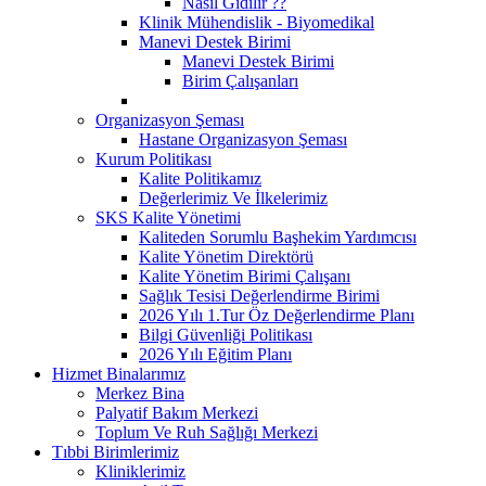
Nasıl Gidilir ??
Klinik Mühendislik - Biyomedikal
Manevi Destek Birimi
Manevi Destek Birimi
Birim Çalışanları
Organizasyon Şeması
Hastane Organizasyon Şeması
Kurum Politikası
Kalite Politikamız
Değerlerimiz Ve İlkelerimiz
SKS Kalite Yönetimi
Kaliteden Sorumlu Başhekim Yardımcısı
Kalite Yönetim Direktörü
Kalite Yönetim Birimi Çalışanı
Sağlık Tesisi Değerlendirme Birimi
2026 Yılı 1.Tur Öz Değerlendirme Planı
Bilgi Güvenliği Politikası
2026 Yılı Eğitim Planı
Hizmet Binalarımız
Merkez Bina
Palyatif Bakım Merkezi
Toplum Ve Ruh Sağlığı Merkezi
Tıbbi Birimlerimiz
Kliniklerimiz