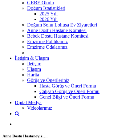
GEBE Okulu
Doğum İstatistikleri
2025 Yılı
2026 Yılı
Doğum Sonu Lohusa Ev Ziyaretleri
Anne Dostu Hastane Komitesi
Bebek Dostu Hastane Komitesi
Emzirme Politikamız
Emzirme Odalarımız
İletişim & Ulaşım
İletişim
Ulaşım
Harita
Görüş ve Önerileriniz
Hasta Görüş ve Öneri Formu
Çalışan Görüş ve Öneri Formu
Genel Bilgi ve Öneri Formu
Dijital Medya
Videolarımız
Anne Dostu Hastaneyiz….