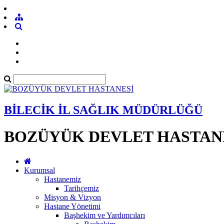
BİLECİK İL SAĞLIK MÜDÜRLÜĞÜ
BOZÜYÜK DEVLET HASTAN
Kurumsal
Hastanemiz
Tarihçemiz
Misyon & Vizyon
Hastane Yönetimi
Başhekim ve Yardımcıları