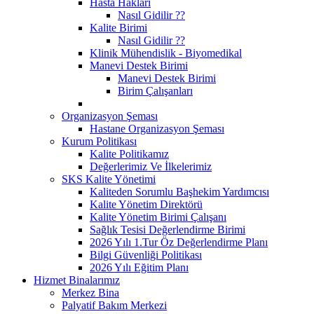
Hasta Hakları
Nasıl Gidilir ??
Kalite Birimi
Nasıl Gidilir ??
Klinik Mühendislik - Biyomedikal
Manevi Destek Birimi
Manevi Destek Birimi
Birim Çalışanları
Organizasyon Şeması
Hastane Organizasyon Şeması
Kurum Politikası
Kalite Politikamız
Değerlerimiz Ve İlkelerimiz
SKS Kalite Yönetimi
Kaliteden Sorumlu Başhekim Yardımcısı
Kalite Yönetim Direktörü
Kalite Yönetim Birimi Çalışanı
Sağlık Tesisi Değerlendirme Birimi
2026 Yılı 1.Tur Öz Değerlendirme Planı
Bilgi Güvenliği Politikası
2026 Yılı Eğitim Planı
Hizmet Binalarımız
Merkez Bina
Palyatif Bakım Merkezi