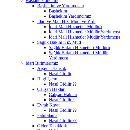
Hastane Yönetimi
Başhekim ve Yardımcıları
Başhekim
Başhekim Yardımcımız
İdari ve Mali Hiz. Müd. ve Yrd.
İdari Mali Hizmetler Müdürü
İdari Mali Hizmetler Müdür Yardımcısı
İdari Mali Hizmetler Müdür Yardımcısı
Sağlık Bakım Hiz. Müd
Sağlık Bakım Hizmetleri Müdürü
Sağlık Bakım Hizmetleri Müdür
Yardımcısı
İdari Birimlerimiz
Arşiv - İstatistik
Nasıl Gidilir
Bilgi İşlem
Nasıl Gidilir ??
Çalışan Hakları
Çalışan Hakları
Nasıl Gidilir ?
Evrak Kayıt
Nasıl Gidilir ??
Faturalama
Nasıl Gidilir ??
Gider Tahakkuk