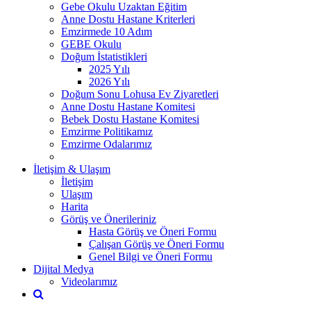
Gebe Okulu Uzaktan Eğitim
Anne Dostu Hastane Kriterleri
Emzirmede 10 Adım
GEBE Okulu
Doğum İstatistikleri
2025 Yılı
2026 Yılı
Doğum Sonu Lohusa Ev Ziyaretleri
Anne Dostu Hastane Komitesi
Bebek Dostu Hastane Komitesi
Emzirme Politikamız
Emzirme Odalarımız
İletişim & Ulaşım
İletişim
Ulaşım
Harita
Görüş ve Önerileriniz
Hasta Görüş ve Öneri Formu
Çalışan Görüş ve Öneri Formu
Genel Bilgi ve Öneri Formu
Dijital Medya
Videolarımız