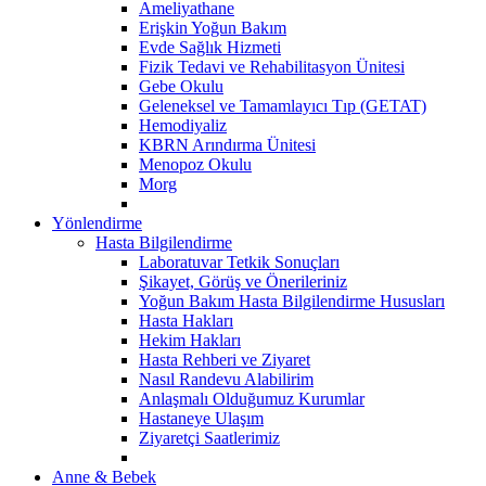
Ameliyathane
Erişkin Yoğun Bakım
Evde Sağlık Hizmeti
Fizik Tedavi ve Rehabilitasyon Ünitesi
Gebe Okulu
Geleneksel ve Tamamlayıcı Tıp (GETAT)
Hemodiyaliz
KBRN Arındırma Ünitesi
Menopoz Okulu
Morg
Yönlendirme
Hasta Bilgilendirme
Laboratuvar Tetkik Sonuçları
Şikayet, Görüş ve Önerileriniz
Yoğun Bakım Hasta Bilgilendirme Hususları
Hasta Hakları
Hekim Hakları
Hasta Rehberi ve Ziyaret
Nasıl Randevu Alabilirim
Anlaşmalı Olduğumuz Kurumlar
Hastaneye Ulaşım
Ziyaretçi Saatlerimiz
Anne & Bebek