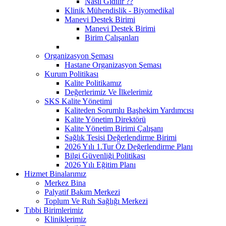
Nasıl Gidilir ??
Klinik Mühendislik - Biyomedikal
Manevi Destek Birimi
Manevi Destek Birimi
Birim Çalışanları
Organizasyon Şeması
Hastane Organizasyon Şeması
Kurum Politikası
Kalite Politikamız
Değerlerimiz Ve İlkelerimiz
SKS Kalite Yönetimi
Kaliteden Sorumlu Başhekim Yardımcısı
Kalite Yönetim Direktörü
Kalite Yönetim Birimi Çalışanı
Sağlık Tesisi Değerlendirme Birimi
2026 Yılı 1.Tur Öz Değerlendirme Planı
Bilgi Güvenliği Politikası
2026 Yılı Eğitim Planı
Hizmet Binalarımız
Merkez Bina
Palyatif Bakım Merkezi
Toplum Ve Ruh Sağlığı Merkezi
Tıbbi Birimlerimiz
Kliniklerimiz