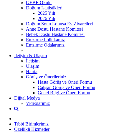
GEBE Okulu
Doğum İstatistikleri
2025 Yılı
2026 Yılı
Doğum Sonu Lohusa Ev Ziyaretleri
Anne Dostu Hastane Komitesi
Bebek Dostu Hastane Komitesi
Emzirme Politikamız
Emzirme Odalarımız
İletişim & Ulaşım
İletişim
Ulaşım
Harita
Görüş ve Önerileriniz
Hasta Görüş ve Öneri Formu
Çalışan Görüş ve Öneri Formu
Genel Bilgi ve Öneri Formu
Dijital Medya
Videolarımız
Tıbbi Birimlerimiz
Özellikli Hizmetler