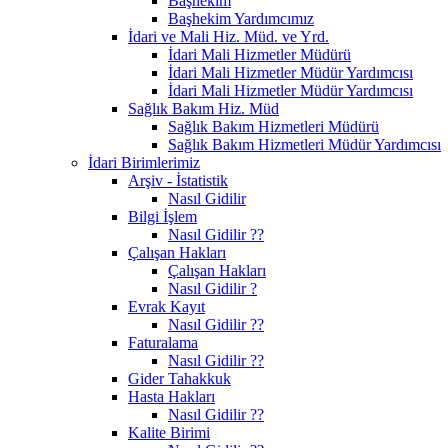
Başhekim
Başhekim Yardımcımız
İdari ve Mali Hiz. Müd. ve Yrd.
İdari Mali Hizmetler Müdürü
İdari Mali Hizmetler Müdür Yardımcısı
İdari Mali Hizmetler Müdür Yardımcısı
Sağlık Bakım Hiz. Müd
Sağlık Bakım Hizmetleri Müdürü
Sağlık Bakım Hizmetleri Müdür Yardımcısı
İdari Birimlerimiz
Arşiv - İstatistik
Nasıl Gidilir
Bilgi İşlem
Nasıl Gidilir ??
Çalışan Hakları
Çalışan Hakları
Nasıl Gidilir ?
Evrak Kayıt
Nasıl Gidilir ??
Faturalama
Nasıl Gidilir ??
Gider Tahakkuk
Hasta Hakları
Nasıl Gidilir ??
Kalite Birimi