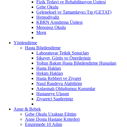
Fizik Tedavi ve Rehabilitasyon Ünitesi
Gebe Okulu
Geleneksel ve Tamamlayıcı Tıp (GETAT)
Hemodiyaliz
KBRN Arındırma Ünitesi
Menopoz Okulu
Morg
Yönlendirme
Hasta Bilgilendirme
Laboratuvar Tetkik Sonuçları
Şikayet, Görüş ve Önerileriniz
Yoğun Bakım Hasta Bilgilendirme Hususları
Hasta Hakları
Hekim Hakları
Hasta Rehberi ve Ziyaret
Nasıl Randevu Alabilirim
Anlaşmalı Olduğumuz Kurumlar
Hastaneye Ulaşım
Ziyaretçi Saatlerimiz
Anne & Bebek
Gebe Okulu Uzaktan Eğitim
Anne Dostu Hastane Kriterleri
Emzirmede 10 Adım