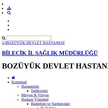
BİLECİK İL SAĞLIK MÜDÜRLÜĞÜ
BOZÜYÜK DEVLET HASTAN
Kurumsal
Hastanemiz
Tarihçemiz
Misyon & Vizyon
Hastane Yönetimi
Başhekim ve Yardımcıları