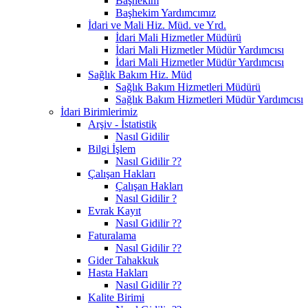
Başhekim
Başhekim Yardımcımız
İdari ve Mali Hiz. Müd. ve Yrd.
İdari Mali Hizmetler Müdürü
İdari Mali Hizmetler Müdür Yardımcısı
İdari Mali Hizmetler Müdür Yardımcısı
Sağlık Bakım Hiz. Müd
Sağlık Bakım Hizmetleri Müdürü
Sağlık Bakım Hizmetleri Müdür Yardımcısı
İdari Birimlerimiz
Arşiv - İstatistik
Nasıl Gidilir
Bilgi İşlem
Nasıl Gidilir ??
Çalışan Hakları
Çalışan Hakları
Nasıl Gidilir ?
Evrak Kayıt
Nasıl Gidilir ??
Faturalama
Nasıl Gidilir ??
Gider Tahakkuk
Hasta Hakları
Nasıl Gidilir ??
Kalite Birimi