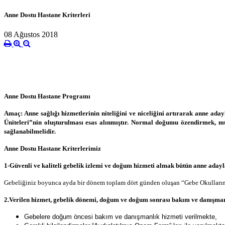
Anne Dostu Hastane Kriterleri
08 Ağustos 2018
Anne Dostu Hastane Programı
Amaç: Anne sağlığı hizmetlerinin niteliğini ve niceliğini artırarak anne ad
Üniteleri”nin oluşturulması esas alınmıştır. Normal doğumu özendirmek, mü
sağlanabilmelidir.
Anne Dostu Hastane Kriterlerimiz
1-Güvenli ve kaliteli gebelik izlemi ve doğum hizmeti almak bütün anne adayl
Gebeliğiniz boyunca ayda bir dönem toplam dört günden oluşan “Gebe Okullarımız
2.Verilen hizmet, gebelik dönemi, doğum ve doğum sonrası bakım ve danışman
Gebelere doğum öncesi bakım ve danışmanlık hizmeti verilmekte,