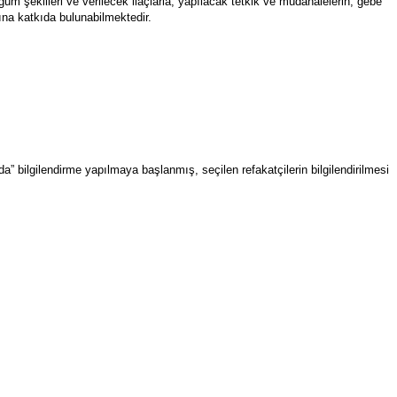
um şekilleri ve verilecek ilaçlarla, yapılacak tetkik ve müdahalelerin, gebe
na katkıda bulunabilmektedir.
bilgilendirme yapılmaya başlanmış, seçilen refakatçilerin bilgilendirilmesi