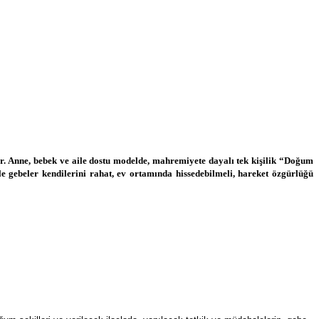
ır. Anne, bebek ve aile dostu modelde, mahremiyete dayalı tek kişilik “Doğum
 gebeler kendilerini rahat, ev ortamında hissedebilmeli, hareket özgürlüğü