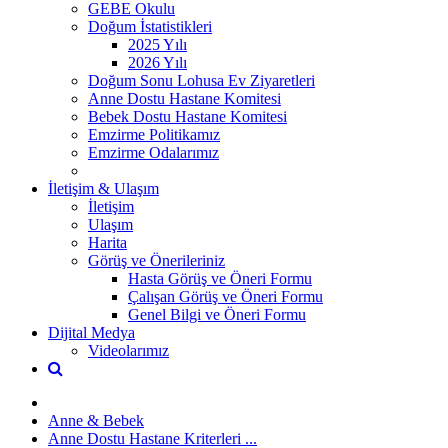
GEBE Okulu
Doğum İstatistikleri
2025 Yılı
2026 Yılı
Doğum Sonu Lohusa Ev Ziyaretleri
Anne Dostu Hastane Komitesi
Bebek Dostu Hastane Komitesi
Emzirme Politikamız
Emzirme Odalarımız
İletişim & Ulaşım
İletişim
Ulaşım
Harita
Görüş ve Önerileriniz
Hasta Görüş ve Öneri Formu
Çalışan Görüş ve Öneri Formu
Genel Bilgi ve Öneri Formu
Dijital Medya
Videolarımız
Anne & Bebek
Anne Dostu Hastane Kriterleri ...