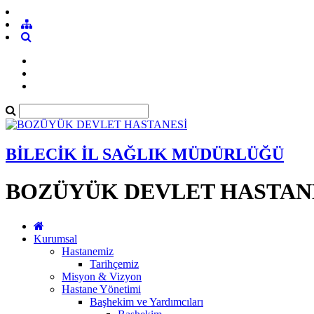
BİLECİK İL SAĞLIK MÜDÜRLÜĞÜ
BOZÜYÜK DEVLET HASTAN
Kurumsal
Hastanemiz
Tarihçemiz
Misyon & Vizyon
Hastane Yönetimi
Başhekim ve Yardımcıları