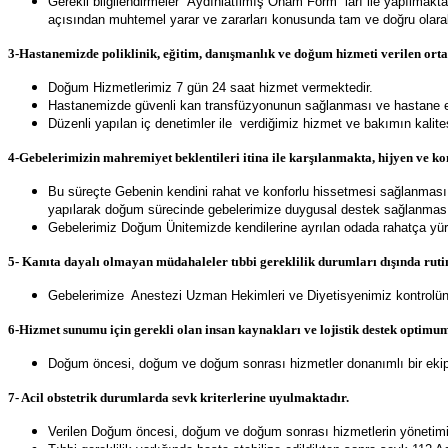
Gerekli bilgilendirmeler “Aydınlatılmış Onam Form” ları ile yapılmakta
açısından muhtemel yarar ve zararları konusunda tam ve doğru olara
3-Hastanemizde poliklinik, eğitim, danışmanlık ve doğum hizmeti verilen orta
Doğum Hizmetlerimiz 7 gün 24 saat hizmet vermektedir.
Hastanemizde güvenli kan transfüzyonunun sağlanması ve hastane enfe
Düzenli yapılan iç denetimler ile verdiğimiz hizmet ve bakımın kalites
4-Gebelerimizin mahremiyet beklentileri itina ile karşılanmakta, hijyen ve ko
Bu süreçte Gebenin kendini rahat ve konforlu hissetmesi sağlanması a
yapılarak doğum sürecinde gebelerimize duygusal destek sağlanması
Gebelerimiz Doğum Ünitemizde kendilerine ayrılan odada rahatça yür
5- Kanıta dayalı olmayan müdahaleler tıbbi gereklilik durumları dışında ru
Gebelerimize Anestezi Uzman Hekimleri ve Diyetisyenimiz kontrolünd
6-Hizmet sunumu için gerekli olan insan kaynakları ve lojistik destek optimu
Doğum öncesi, doğum ve doğum sonrası hizmetler donanımlı bir ekip 
7- Acil obstetrik durumlarda sevk kriterlerine uyulmaktadır.
Verilen Doğum öncesi, doğum ve doğum sonrası hizmetlerin yönetimin