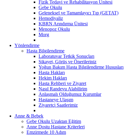
Fizik Tedavi ve Rehabilitasyon Ünitesi
Gebe Okulu
Geleneksel ve Tamamlayıcı Tıp (GETAT)
Hemodiyaliz
KBRN Arındırma Ünitesi
Menopoz Okulu
Morg
Yönlendirme
Hasta Bilgilendirme
Laboratuvar Tetkik Sonuçları
Şikayet, Görüş ve Önerileriniz
Yoğun Bakım Hasta Bilgilendirme Hususları
Hasta Hakları
Hekim Hakları
Hasta Rehberi ve Ziyaret
Nasıl Randevu Alabilirim
Anlaşmalı Olduğumuz Kurumlar
Hastaneye Ulaşım
Ziyaretçi Saatlerimiz
Anne & Bebek
Gebe Okulu Uzaktan Eğitim
Anne Dostu Hastane Kriterleri
Emzirmede 10 Adım