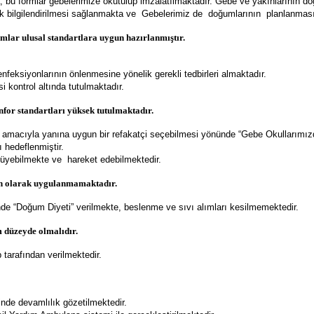
, bu formlar gebelerimize okutulup imzalatılmaktadır. Gebe ve yakınlarının doğ
k bilgilendirilmesi sağlanmakta ve Gebelerimiz de doğumlarının planlanması
mlar ulusal standartlara uygun hazırlanmıştır.
ksiyonlarının önlenmesine yönelik gerekli tedbirleri almaktadır.
i kontrol altında tutulmaktadır.
nfor standartları yüksek tutulmaktadır.
macıyla yanına uygun bir refakatçi seçebilmesi yönünde “Gebe Okullarımızda” 
 hedeflenmiştir.
üyebilmekte ve hareket edebilmektedir.
tin olarak uygulanmamaktadır.
e “Doğum Diyeti” verilmekte, beslenme ve sıvı alımları kesilmemektedir.
m düzeyde olmalıdır.
tarafından verilmektedir.
de devamlılık gözetilmektedir.