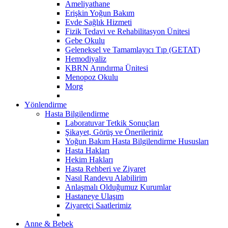
Ameliyathane
Erişkin Yoğun Bakım
Evde Sağlık Hizmeti
Fizik Tedavi ve Rehabilitasyon Ünitesi
Gebe Okulu
Geleneksel ve Tamamlayıcı Tıp (GETAT)
Hemodiyaliz
KBRN Arındırma Ünitesi
Menopoz Okulu
Morg
Yönlendirme
Hasta Bilgilendirme
Laboratuvar Tetkik Sonuçları
Şikayet, Görüş ve Önerileriniz
Yoğun Bakım Hasta Bilgilendirme Hususları
Hasta Hakları
Hekim Hakları
Hasta Rehberi ve Ziyaret
Nasıl Randevu Alabilirim
Anlaşmalı Olduğumuz Kurumlar
Hastaneye Ulaşım
Ziyaretçi Saatlerimiz
Anne & Bebek