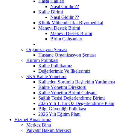
Hasta Hakları
Nasıl Gidilir ??
Kalite Birimi
Nasıl Gidilir ??
Klinik Mühendislik - Biyomedikal
Manevi Destek Birimi
Manevi Destek Birimi
Birim Çalışanları
Organizasyon Şeması
Hastane Organizasyon Şeması
Kurum Politikası
Kalite Politikamız
Değerlerimiz Ve İlkelerimiz
SKS Kalite Yönetimi
Kaliteden Sorumlu Başhekim Yardımcısı
Kalite Yönetim Direktörü
Kalite Yönetim Birimi Çalışanı
Sağlık Tesisi Değerlendirme Birimi
2026 Yılı 1.Tur Öz Değerlendirme Planı
Bilgi Güvenliği Politikası
2026 Yılı Eğitim Planı
Hizmet Binalarımız
Merkez Bina
Palyatif Bakım Merkezi