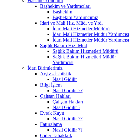
Hastane Yönetimi
Başhekim ve Yardımcıları
Başhekim
Başhekim Yardımcımız
İdari ve Mali Hiz. Müd. ve Yrd.
İdari Mali Hizmetler Müdürü
İdari Mali Hizmetler Müdür Yardımcısı
İdari Mali Hizmetler Müdür Yardımcısı
Sağlık Bakım Hiz. Müd
Sağlık Bakım Hizmetleri Müdürü
Sağlık Bakım Hizmetleri Müdür
Yardımcısı
İdari Birimlerimiz
Arşiv - İstatistik
Nasıl Gidilir
Bilgi İşlem
Nasıl Gidilir ??
Çalışan Hakları
Çalışan Hakları
Nasıl Gidilir ?
Evrak Kayıt
Nasıl Gidilir ??
Faturalama
Nasıl Gidilir ??
Gider Tahakkuk