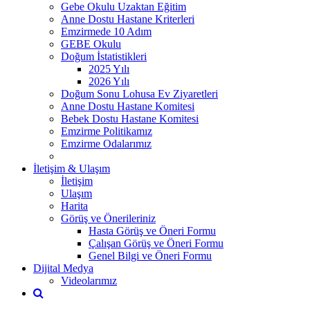
Gebe Okulu Uzaktan Eğitim
Anne Dostu Hastane Kriterleri
Emzirmede 10 Adım
GEBE Okulu
Doğum İstatistikleri
2025 Yılı
2026 Yılı
Doğum Sonu Lohusa Ev Ziyaretleri
Anne Dostu Hastane Komitesi
Bebek Dostu Hastane Komitesi
Emzirme Politikamız
Emzirme Odalarımız
İletişim & Ulaşım
İletişim
Ulaşım
Harita
Görüş ve Önerileriniz
Hasta Görüş ve Öneri Formu
Çalışan Görüş ve Öneri Formu
Genel Bilgi ve Öneri Formu
Dijital Medya
Videolarımız