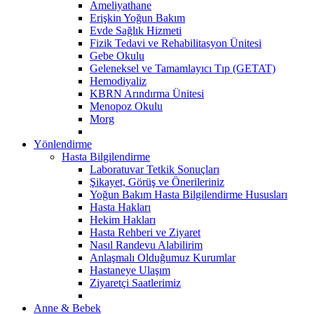
Ameliyathane
Erişkin Yoğun Bakım
Evde Sağlık Hizmeti
Fizik Tedavi ve Rehabilitasyon Ünitesi
Gebe Okulu
Geleneksel ve Tamamlayıcı Tıp (GETAT)
Hemodiyaliz
KBRN Arındırma Ünitesi
Menopoz Okulu
Morg
Yönlendirme
Hasta Bilgilendirme
Laboratuvar Tetkik Sonuçları
Şikayet, Görüş ve Önerileriniz
Yoğun Bakım Hasta Bilgilendirme Hususları
Hasta Hakları
Hekim Hakları
Hasta Rehberi ve Ziyaret
Nasıl Randevu Alabilirim
Anlaşmalı Olduğumuz Kurumlar
Hastaneye Ulaşım
Ziyaretçi Saatlerimiz
Anne & Bebek