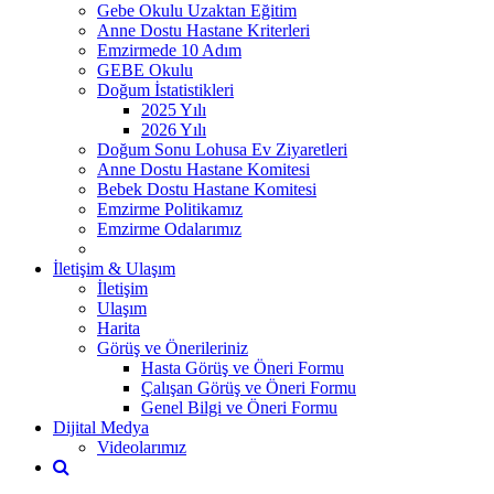
Gebe Okulu Uzaktan Eğitim
Anne Dostu Hastane Kriterleri
Emzirmede 10 Adım
GEBE Okulu
Doğum İstatistikleri
2025 Yılı
2026 Yılı
Doğum Sonu Lohusa Ev Ziyaretleri
Anne Dostu Hastane Komitesi
Bebek Dostu Hastane Komitesi
Emzirme Politikamız
Emzirme Odalarımız
İletişim & Ulaşım
İletişim
Ulaşım
Harita
Görüş ve Önerileriniz
Hasta Görüş ve Öneri Formu
Çalışan Görüş ve Öneri Formu
Genel Bilgi ve Öneri Formu
Dijital Medya
Videolarımız