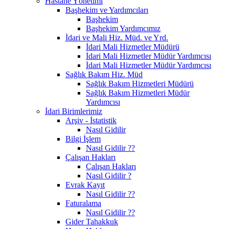
Hastane Yönetimi
Başhekim ve Yardımcıları
Başhekim
Başhekim Yardımcımız
İdari ve Mali Hiz. Müd. ve Yrd.
İdari Mali Hizmetler Müdürü
İdari Mali Hizmetler Müdür Yardımcısı
İdari Mali Hizmetler Müdür Yardımcısı
Sağlık Bakım Hiz. Müd
Sağlık Bakım Hizmetleri Müdürü
Sağlık Bakım Hizmetleri Müdür
Yardımcısı
İdari Birimlerimiz
Arşiv - İstatistik
Nasıl Gidilir
Bilgi İşlem
Nasıl Gidilir ??
Çalışan Hakları
Çalışan Hakları
Nasıl Gidilir ?
Evrak Kayıt
Nasıl Gidilir ??
Faturalama
Nasıl Gidilir ??
Gider Tahakkuk