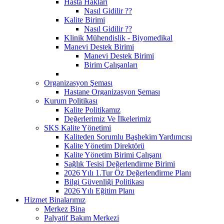
Hasta Hakları
Nasıl Gidilir ??
Kalite Birimi
Nasıl Gidilir ??
Klinik Mühendislik - Biyomedikal
Manevi Destek Birimi
Manevi Destek Birimi
Birim Çalışanları
Organizasyon Şeması
Hastane Organizasyon Şeması
Kurum Politikası
Kalite Politikamız
Değerlerimiz Ve İlkelerimiz
SKS Kalite Yönetimi
Kaliteden Sorumlu Başhekim Yardımcısı
Kalite Yönetim Direktörü
Kalite Yönetim Birimi Çalışanı
Sağlık Tesisi Değerlendirme Birimi
2026 Yılı 1.Tur Öz Değerlendirme Planı
Bilgi Güvenliği Politikası
2026 Yılı Eğitim Planı
Hizmet Binalarımız
Merkez Bina
Palyatif Bakım Merkezi